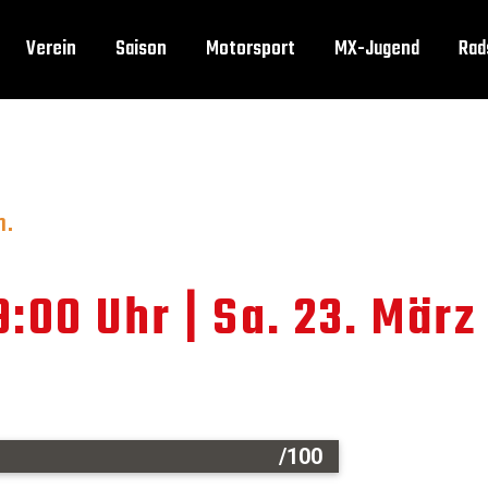
Verein
Saison
Motorsport
MX-Jugend
Rad
n.
9:00 Uhr | Sa. 23. März
/100