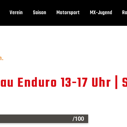
Verein
Saison
Motorsport
MX-Jugend
Ra
n.
au Enduro 13-17 Uhr | S
/100