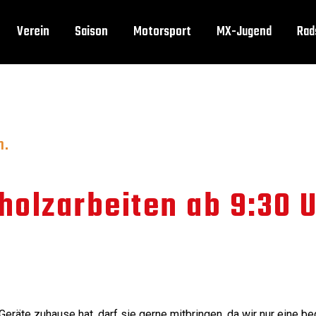
Verein
Saison
Motorsport
MX-Jugend
Rad
n.
holzarbeiten ab 9:30 Uh
eräte zuhause hat, darf sie gerne mitbringen, da wir nur eine b